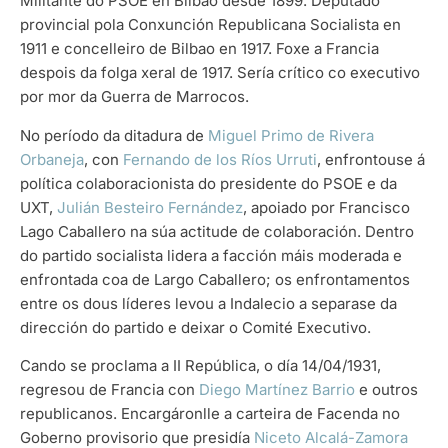
Militante do PSOE en Bilbao desde 1899. Deputado
provincial pola Conxunción Republicana Socialista en
1911 e concelleiro de Bilbao en 1917. Foxe a Francia
despois da folga xeral de 1917. Sería crítico co executivo
por mor da Guerra de Marrocos.
No período da ditadura de
Miguel Primo de Rivera
Orbaneja
, con
Fernando de los Ríos Urruti
, enfrontouse á
política colaboracionista do presidente do PSOE e da
UXT,
Julián Besteiro Fernández
, apoiado por Francisco
Lago Caballero na súa actitude de colaboración. Dentro
do partido socialista lidera a facción máis moderada e
enfrontada coa de Largo Caballero; os enfrontamentos
entre os dous líderes levou a Indalecio a separase da
dirección do partido e deixar o Comité Executivo.
Cando se proclama a II República, o día 14/04/1931,
regresou de Francia con
Diego Martínez Barrio
e outros
republicanos. Encargáronlle a carteira de Facenda no
Goberno provisorio que presidía
Niceto Alcalá-Zamora