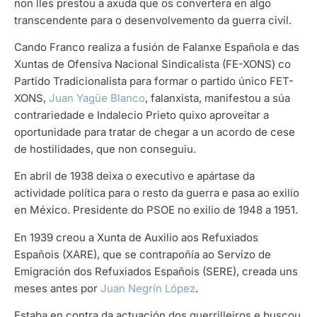
non lles prestou a axuda que os convertera en algo
transcendente para o desenvolvemento da guerra civil.
Cando Franco realiza a fusión de Falanxe Española e das
Xuntas de Ofensiva Nacional Sindicalista (FE-XONS) co
Partido Tradicionalista para formar o partido único FET-
XONS,
Juan Yagüe Blanco
, falanxista, manifestou a súa
contrariedade e Indalecio Prieto quixo aproveitar a
oportunidade para tratar de chegar a un acordo de cese
de hostilidades, que non conseguiu.
En abril de 1938 deixa o executivo e apártase da
actividade política para o resto da guerra e pasa ao exilio
en México. Presidente do PSOE no exilio de 1948 a 1951.
En 1939 creou a Xunta de Auxilio aos Refuxiados
Españois (XARE), que se contrapoñía ao Servizo de
Emigración dos Refuxiados Españois (SERE), creada uns
meses antes por
Juan Negrín López
.
Estaba en contra da actuación dos guerrilleiros e buscou