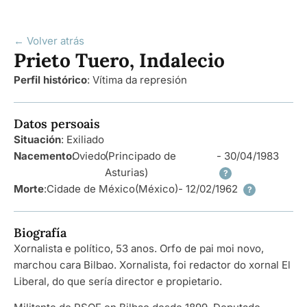
← Volver atrás
Prieto Tuero, Indalecio
Perfil histórico
:
Vítima da represión
Datos persoais
Situación
: Exiliado
Nacemento
:
Oviedo
(Principado de
- 30/04/1983
Asturias)
?
Morte
:
Cidade de México
(México)
- 12/02/1962
?
Biografía
Xornalista e político, 53 anos. Orfo de pai moi novo,
marchou cara Bilbao. Xornalista, foi redactor do xornal El
Liberal, do que sería director e propietario.