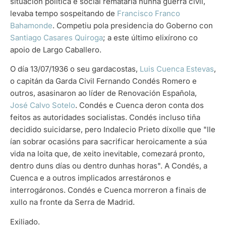
situación política e social remataría nunha guerra civil,
levaba tempo sospeitando de
Francisco Franco
Bahamonde
. Competiu pola presidencia do Goberno con
Santiago Casares Quiroga
; a este último elixírono co
apoio de Largo Caballero.
O día 13/07/1936 o seu gardacostas,
Luis Cuenca Estevas
,
o capitán da Garda Civil Fernando Condés Romero e
outros, asasinaron ao líder de Renovación Española,
José Calvo Sotelo
. Condés e Cuenca deron conta dos
feitos as autoridades socialistas. Condés incluso tiña
decidido suicidarse, pero Indalecio Prieto díxolle que "lle
ían sobrar ocasións para sacrificar heroicamente a súa
vida na loita que, de xeito inevitable, comezará pronto,
dentro duns días ou dentro dunhas horas". A Condés, a
Cuenca e a outros implicados arrestáronos e
interrogáronos. Condés e Cuenca morreron a finais de
xullo na fronte da Serra de Madrid.
Exiliado.