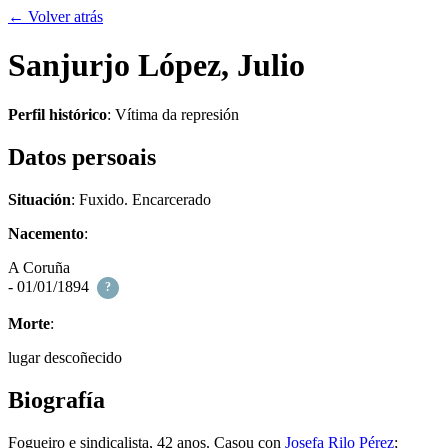
← Volver atrás
Sanjurjo López, Julio
Perfil histórico
:
Vítima da represión
Datos persoais
Situación
: Fuxido. Encarcerado
Nacemento
:
A Coruña
- 01/01/1894
?
Morte
:
lugar descoñecido
Biografía
Fogueiro e sindicalista, 42 anos. Casou con
Josefa Rilo Pérez
;