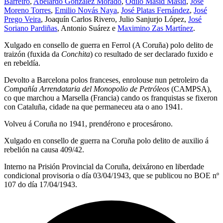
Barreiro
,
Abelardo González Morado
,
Odilo Masid Masid
,
José
Moreno Torres
,
Emilio Novás Naya
,
José Platas Fernández
,
José
Prego Veira
, Joaquín Carlos Rivero, Julio Sanjurjo López,
José
Soriano Pardiñas
, Antonio Suárez e
Maximino Zas Martínez
.
Xulgado en consello de guerra en Ferrol (A Coruña) polo delito de
traizón (fuxida da
Conchita
) co resultado de ser declarado fuxido e
en rebeldía.
Devolto a Barcelona polos franceses, enrolouse nun petroleiro da
Compañía Arrendataria del Monopolio de Petróleos
(CAMPSA),
co que marchou a Marsella (Francia) cando os franquistas se fixeron
con Cataluña, cidade na que permaneceu ata o ano 1941.
Volveu á Coruña no 1941, prendérono e procesárono.
Xulgado en consello de guerra na Coruña polo delito de auxilio á
rebelión na causa 409/42.
Interno na Prisión Provincial da Coruña, deixárono en liberdade
condicional provisoria o día 03/04/1943, que se publicou no BOE nº
107 do día 17/04/1943.