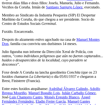
tiveron dúas fillas e dous fillos: Josefa, Manuela, Julio e Fernando.
Veciños da Coruña. Irmán de
Santiago Sanjurjo López
, executado.
Membro ao Sindicato da Industria Pesqueira (SIP) El Despertar
Marítimo da Coruña, do que chegou a ser presidente. Socio do
Centro de Estudos Sociais
Germinal
.
Fuxido. Encarcerado.
Despois do alzamento estivo agochado na casa de
Manuel Montes
Don
, familia coa conviviu uns durísimos 14 meses.
Julio figuraba nun informe da Dirección Xeral de Policía, con
outros, “
como individuos peligrosos que aún no fueron capturados...
huidos o desaparecidos de la localidad, cuyo paradero se
desconoce
”.
Foxe desde A Coruña na lancha gasolineira
Conchita
(que os 23
fuxidos chamaron
La Libertaria
) o día 05/01/1937 e chegaron a
Brest, Finisterre (Francia).
Entre estes fuxidos atopábanse:
Asdrúbal Álvarez Galindo
,
Adolfo
Bregua Mouriño
,
Manuel Bugallo Lois
,
Julián Carballo Gómez
,
José-
Luis Chamorro Castro
,
Moisés Erguido Blanco
,
Ángel
Fernández Fernández
,
Eladio Freire García
,
Manuel Gantes