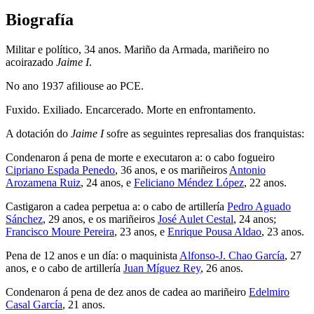
Biografía
Militar e político, 34 anos. Mariño da Armada, mariñeiro no
acoirazado
Jaime I
.
No ano 1937 afiliouse ao PCE.
Fuxido. Exiliado. Encarcerado. Morte en enfrontamento.
A dotación do
Jaime I
sofre as seguintes represalias dos franquistas:
Condenaron á pena de morte e executaron a: o cabo fogueiro
Cipriano Espada Penedo
, 36 anos, e os mariñeiros
Antonio
Arozamena Ruiz
, 24 anos, e
Feliciano Méndez López
, 22 anos.
Castigaron a cadea perpetua a: o cabo de artillería
Pedro Aguado
Sánchez
, 29 anos, e os mariñeiros
José Aulet Cestal
, 24 anos;
Francisco Moure Pereira
, 23 anos, e
Enrique Pousa Aldao
, 23 anos.
Pena de 12 anos e un día: o maquinista
Alfonso-J. Chao García
, 27
anos, e o cabo de artillería
Juan Míguez Rey
, 26 anos.
Condenaron á pena de dez anos de cadea ao mariñeiro
Edelmiro
Casal García
, 21 anos.