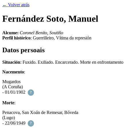
← Volver atrás
Fernández Soto, Manuel
Alcume:
Coronel Benito, Soutiño
Perfil histórico
:
Guerrilleiro
,
Vítima da represión
Datos persoais
Situación
: Fuxido. Exiliado. Encarcerado. Morte en enfrontamento
Nacemento
:
Mugardos
(A Coruña)
- 01/01/1902
?
Morte
:
Penacova, San Xoán de Remesar, Bóveda
(Lugo)
- 22/06/1949
?