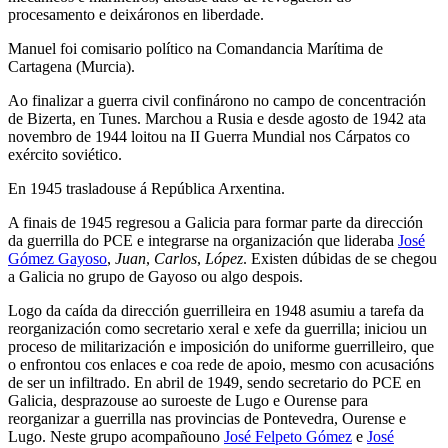
procesamento e deixáronos en liberdade.
Manuel foi comisario político na Comandancia Marítima de
Cartagena (Murcia).
Ao finalizar a guerra civil confinárono no campo de concentración
de Bizerta, en Tunes. Marchou a Rusia e desde agosto de 1942 ata
novembro de 1944 loitou na II Guerra Mundial nos Cárpatos co
exército soviético.
En 1945 trasladouse á República Arxentina.
A finais de 1945 regresou a Galicia para formar parte da dirección
da guerrilla do PCE e integrarse na organización que lideraba
José
Gómez Gayoso
,
Juan
,
Carlos
,
López
. Existen dúbidas de se chegou
a Galicia no grupo de Gayoso ou algo despois.
Logo da caída da dirección guerrilleira en 1948 asumiu a tarefa da
reorganización como secretario xeral e xefe da guerrilla; iniciou un
proceso de militarización e imposición do uniforme guerrilleiro, que
o enfrontou cos enlaces e coa rede de apoio, mesmo con acusacións
de ser un infiltrado. En abril de 1949, sendo secretario do PCE en
Galicia, desprazouse ao suroeste de Lugo e Ourense para
reorganizar a guerrilla nas provincias de Pontevedra, Ourense e
Lugo. Neste grupo acompañouno
José Felpeto Gómez
e
José