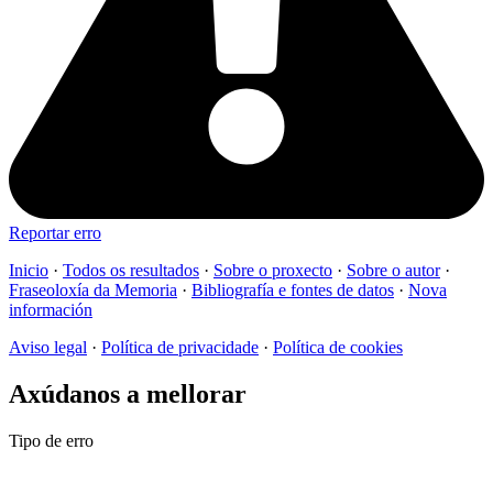
Reportar erro
Inicio
·
Todos os resultados
·
Sobre o proxecto
·
Sobre o autor
·
Fraseoloxía da Memoria
·
Bibliografía e fontes de datos
·
Nova
información
Aviso legal
·
Política de privacidade
·
Política de cookies
Axúdanos a mellorar
Tipo de erro