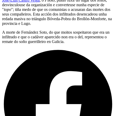
José-Luis Castro Veiga
,
o Piloto
, puido fuxir do lugar dos feitos,
desvinculouse da organización e converteuse nunha especie de
"
topo
"; tiña medo de que os comunistas o acusaran das mortes dos
seus compañeiros. Esta acción dos infiltrados desencadeou unha
redada masiva no triángulo Bóveda-Pobra do Brollón-Monforte, na
provincia e Lugo.
A morte de Fernández Soto, do que moitos sospeitaron que era un
infiltrado e que o cadáver aparecido non era o del, representou o
remate do soño guerrilleiro en Galicia.