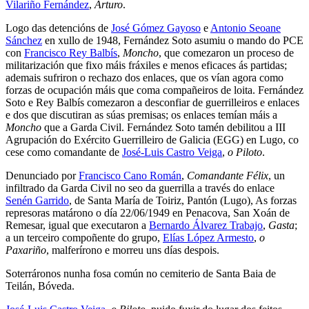
Vilariño Fernández
,
Arturo
.
Logo das detencións de
José Gómez Gayoso
e
Antonio Seoane
Sánchez
en xullo de 1948, Fernández Soto asumiu o mando do PCE
con
Francisco Rey Balbís
,
Moncho
, que comezaron un proceso de
militarización que fixo máis fráxiles e menos eficaces ás partidas;
ademais sufriron o rechazo dos enlaces, que os vían agora como
forzas de ocupación máis que coma compañeiros de loita. Fernández
Soto e Rey Balbís comezaron a desconfiar de guerrilleiros e enlaces
e dos que discutiran as súas premisas; os enlaces temían máis a
Moncho
que a Garda Civil. Fernández Soto tamén debilitou a III
Agrupación do Exército Guerrilleiro de Galicia (EGG) en Lugo, co
cese como comandante de
José-Luis Castro Veiga
,
o Piloto
.
Denunciado por
Francisco Cano Román
,
Comandante Félix
, un
infiltrado da Garda Civil no seo da guerrilla a través do enlace
Senén Garrido
, de Santa María de Toiriz, Pantón (Lugo), As forzas
represoras matárono o día 22/06/1949 en Penacova, San Xoán de
Remesar, igual que executaron a
Bernardo Álvarez Trabajo
,
Gasta
;
a un terceiro compoñente do grupo,
Elías López Armesto
,
o
Paxariño
, malferírono e morreu uns días despois.
Soterráronos nunha fosa común no cemiterio de Santa Baia de
Teilán, Bóveda.