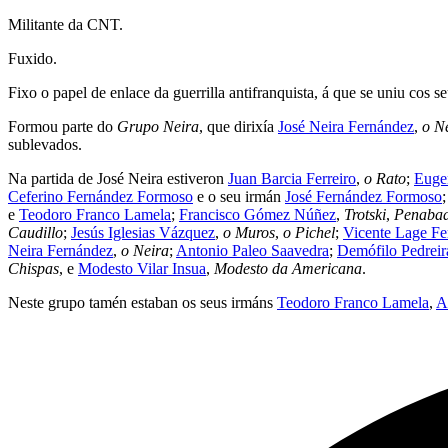
Militante da CNT.
Fuxido.
Fixo o papel de enlace da guerrilla antifranquista, á que se uniu cos s
Formou parte do
Grupo Neira
, que dirixía
José Neira Fernández
,
o N
sublevados.
Na partida de José Neira estiveron
Juan Barcia Ferreiro
,
o Rato
;
Euge
Ceferino Fernández Formoso
e o seu irmán
José Fernández Formoso
;
e
Teodoro Franco Lamela
;
Francisco Gómez Núñez
,
Trotski
,
Penaba
Caudillo
;
Jesús Iglesias Vázquez
,
o Muros
,
o Pichel
;
Vicente Lage F
Neira Fernández
,
o Neira
;
Antonio Paleo Saavedra
;
Demófilo Pedrei
Chispas
, e
Modesto Vilar Insua
,
Modesto da Americana
.
Neste grupo tamén estaban os seus irmáns
Teodoro Franco Lamela
,
A