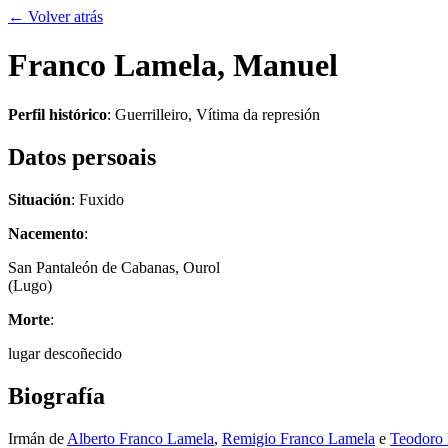
← Volver atrás
Franco Lamela, Manuel
Perfil histórico
:
Guerrilleiro
,
Vítima da represión
Datos persoais
Situación
: Fuxido
Nacemento
:
San Pantaleón de Cabanas, Ourol
(Lugo)
Morte
:
lugar descoñecido
Biografía
Irmán de
Alberto Franco Lamela
,
Remigio Franco Lamela
e
Teodoro 