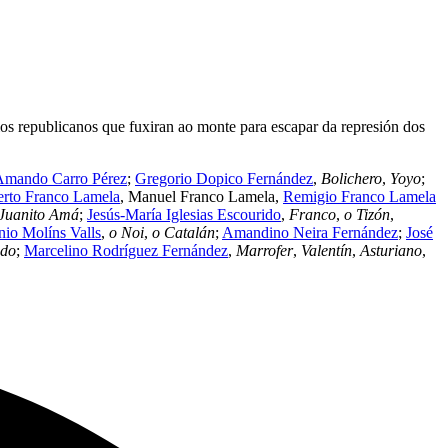
os republicanos que fuxiran ao monte para escapar da represión dos
Amando Carro Pérez
;
Gregorio Dopico Fernández
,
Bolichero
,
Yoyo
;
erto Franco Lamela
, Manuel Franco Lamela,
Remigio Franco Lamela
Juanito Amá
;
Jesús-María Iglesias Escourido
,
Franco
,
o Tizón
,
io Molíns Valls
,
o Noi
,
o Catalán
;
Amandino Neira Fernández
;
José
ido
;
Marcelino Rodríguez Fernández
,
Marrofer
,
Valentín
,
Asturiano
,