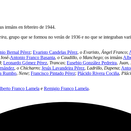
eus irmáns en febreiro de 1944.
eira
, grupo que se formou no verán de 1936 e no que se integraban vari
nio Bernal Pérez
;
Evaristo Candelas Pérez
,
o Evaristo
,
Ángel Franco
;
 José-
Antonio Franco Basanta
,
o Caudillo
,
o Manchego
; os irmáns
Alb
d
;
Leonardo Gómez Pérez
,
Trancas
;
Eusebio González Pedreira
,
Juan
,
ernández
,
o Chicharro
;
Jesús Lavandeira Pérez
,
Ladrillo
,
Dapena
;
Anton
ra Rumbo
,
Nene
;
Francisco Pintado Pérez
;
Plácido Rivera Cociña
,
Plác
lberto Franco Lamela
e
Remigio Franco Lamela
.