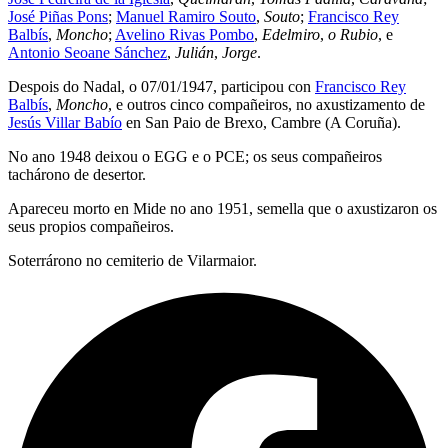
José Piñas Pons
;
Manuel Ramiro Souto
,
Souto
;
Francisco Rey
Balbís
,
Moncho
;
Avelino Rivas Pombo
,
Edelmiro
,
o Rubio
, e
Antonio Seoane Sánchez
,
Julián
,
Jorge
.
Despois do Nadal, o 07/01/1947, participou con
Francisco Rey
Balbís
,
Moncho
, e outros cinco compañeiros, no axustizamento de
Jesús Villar Babío
en San Paio de Brexo, Cambre (A Coruña).
No ano 1948 deixou o EGG e o PCE; os seus compañeiros
tachárono de desertor.
Apareceu morto en Mide no ano 1951, semella que o axustizaron os
seus propios compañeiros.
Soterrárono no cemiterio de Vilarmaior.