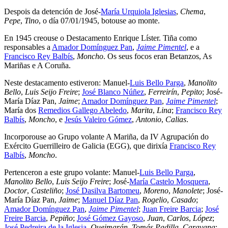
Despois da detención de José-
María Urquiola Iglesias
,
Chema
,
Pepe
,
Tino
, o día 07/01/1945, botouse ao monte.
En 1945 creouse o Destacamento Enrique Líster. Tiña como
responsables a
Amador Domínguez Pan
,
Jaime Pimentel
, e a
Francisco Rey Balbís
,
Moncho
. Os seus focos eran Betanzos, As
Mariñas e A Coruña.
Neste destacamento estiveron: Manuel-
Luis Bello Parga
,
Manolito
Bello
,
Luis Seijo Freire
;
José Blanco Núñez
,
Ferreirín
,
Pepito
; José-
María Díaz Pan,
Jaime
;
Amador Domínguez Pan
,
Jaime Pimentel
;
María dos
Remedios Gallego Abeledo
,
Marita
,
Lina
;
Francisco Rey
Balbís
,
Moncho
, e
Jesús Valeiro Gómez
,
Antonio
,
Calias
.
Incorporouse ao Grupo volante A Mariña, da IV Agrupación do
Exército Guerrilleiro de Galicia (EGG), que dirixía
Francisco Rey
Balbís
,
Moncho
.
Pertenceron a este grupo volante: Manuel-
Luis Bello Parga
,
Manolito Bello
,
Luis Seijo Freire
; José-
María Castelo Mosquera
,
Doctor
,
Casteliño
;
José Dasilva Bartomeu
,
Moreno
,
Manolete
; José-
María Díaz Pan,
Jaime
;
Manuel Díaz Pan
,
Rogelio
,
Casado
;
Amador Domínguez Pan
,
Jaime Pimentel
;
Juan Freire Barcia
;
José
Freire Barcia
,
Pepiño
;
José Gómez Gayoso
,
Juan
,
Carlos
,
López
;
José Pedreira de la Iglesia
,
Queimarán
,
Tomás Padilla
,
Caravana
;