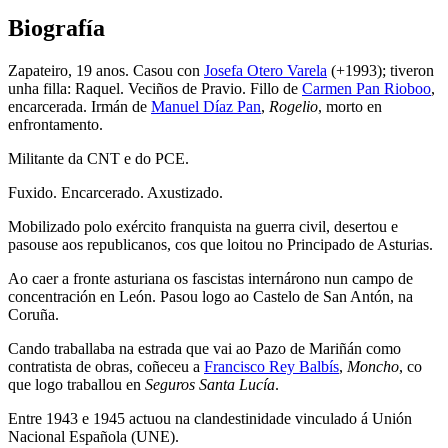
Biografía
Zapateiro, 19 anos. Casou con
Josefa Otero Varela
(+1993); tiveron
unha filla: Raquel. Veciños de Pravio. Fillo de
Carmen Pan Rioboo
,
encarcerada. Irmán de
Manuel Díaz Pan
,
Rogelio
, morto en
enfrontamento.
Militante da CNT e do PCE.
Fuxido. Encarcerado. Axustizado.
Mobilizado polo exército franquista na guerra civil, desertou e
pasouse aos republicanos, cos que loitou no Principado de Asturias.
Ao caer a fronte asturiana os fascistas internárono nun campo de
concentración en León. Pasou logo ao Castelo de San Antón, na
Coruña.
Cando traballaba na estrada que vai ao Pazo de Mariñán como
contratista de obras, coñeceu a
Francisco Rey Balbís
,
Moncho
, co
que logo traballou en
Seguros Santa Lucía
.
Entre 1943 e 1945 actuou na clandestinidade vinculado á Unión
Nacional Española (UNE).