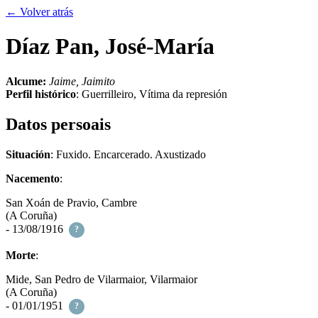
← Volver atrás
Díaz Pan, José-María
Alcume:
Jaime, Jaimito
Perfil histórico
:
Guerrilleiro
,
Vítima da represión
Datos persoais
Situación
: Fuxido. Encarcerado. Axustizado
Nacemento
:
San Xoán de Pravio, Cambre
(A Coruña)
- 13/08/1916
?
Morte
:
Mide, San Pedro de Vilarmaior, Vilarmaior
(A Coruña)
- 01/01/1951
?