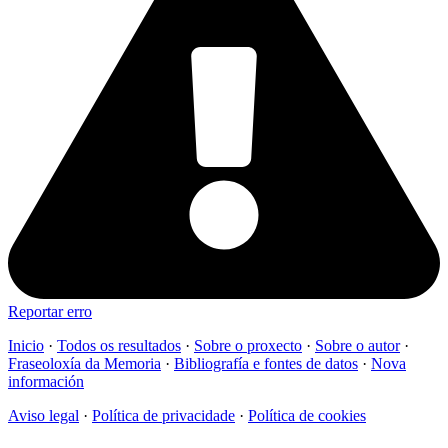
Reportar erro
Inicio
·
Todos os resultados
·
Sobre o proxecto
·
Sobre o autor
·
Fraseoloxía da Memoria
·
Bibliografía e fontes de datos
·
Nova
información
Aviso legal
·
Política de privacidade
·
Política de cookies