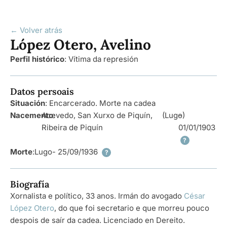
← Volver atrás
López Otero, Avelino
Perfil histórico
:
Vítima da represión
Datos persoais
Situación
: Encarcerado. Morte na cadea
Nacemento
Acevedo, San Xurxo de Piquín,
:
(Lugo)
-
Ribeira de Piquín
01/01/1903
?
Morte
:
Lugo
- 25/09/1936
?
Biografía
Xornalista e político, 33 anos. Irmán do avogado
César
López Otero
, do que foi secretario e que morreu pouco
despois de saír da cadea. Licenciado en Dereito.