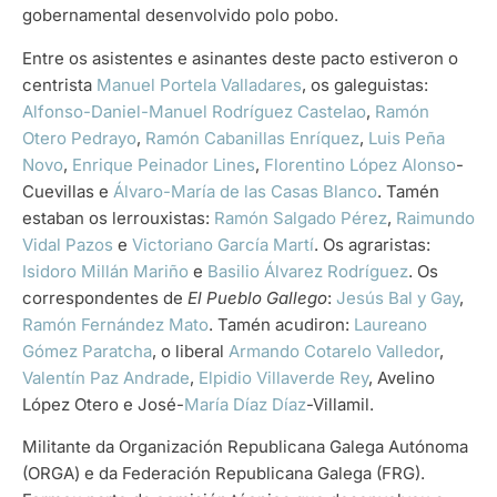
gobernamental desenvolvido polo pobo.
Entre os asistentes e asinantes deste pacto estiveron o
centrista
Manuel Portela Valladares
, os galeguistas:
Alfonso-Daniel-
Manuel Rodríguez Castelao
,
Ramón
Otero Pedrayo
,
Ramón Cabanillas Enríquez
,
Luis Peña
Novo
,
Enrique Peinador Lines
,
Florentino López Alonso
-
Cuevillas e
Álvaro-María de las Casas Blanco
. Tamén
estaban os lerrouxistas:
Ramón Salgado Pérez
,
Raimundo
Vidal Pazos
e
Victoriano García Martí
. Os agraristas:
Isidoro Millán Mariño
e
Basilio Álvarez Rodríguez
. Os
correspondentes de
El Pueblo Gallego
:
Jesús Bal y Gay
,
Ramón Fernández Mato
. Tamén acudiron:
Laureano
Gómez Paratcha
, o liberal
Armando Cotarelo Valledor
,
Valentín Paz Andrade
,
Elpidio Villaverde Rey
, Avelino
López Otero e José-
María Díaz Díaz
-Villamil.
Militante da Organización Republicana Galega Autónoma
(ORGA) e da Federación Republicana Galega (FRG).