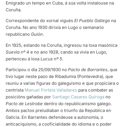
Emigrado un tempo en Cuba, á súa volta instalouse na
Coruña.
Correspondente do xornal vigués
El Pueblo Gallego
na
Coruña. No ano 1930 dirixía en Lugo o semanario
republicano
Guión
.
En 1925, estando na Coruña, ingresou na loxa masónica
Suevia nº 4
e no ano 1928, cando xa vivía en Lugo,
pertenceu á loxa
Lucus nº 5
.
Participou o día 25/09/1930 no
Pacto de Barrantes
, que
tivo lugar neste pazo de Ribadumia (Pontevedra), que
reuniu a varias figuras do galeguismo e que propiciara o
centrista
Manuel Portela Valladares
para combater as
posicións gañadas por
Santiago Casares Quiroga
no
Pacto de Lestrobe
dentro do republicanismo galego.
Ambos pactos preludiaban o triunfo da República en
Galicia. En Barrantes defendeuse a autonomía, o
anticaciquismo, a cooficialidade do idioma e o poder