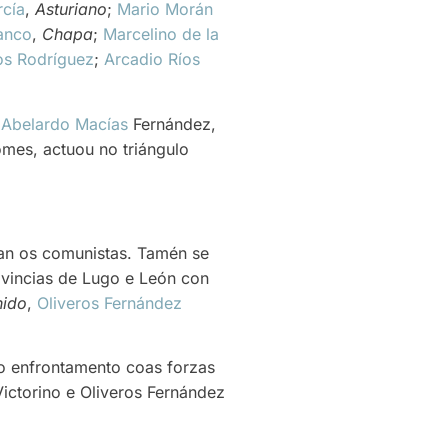
rcía
,
Asturiano
;
Mario Morán
anco
,
Chapa
;
Marcelino de la
os Rodríguez
;
Arcadio Ríos
n
Abelardo Macías
Fernández,
omes, actuou no triángulo
ban os comunistas. Tamén se
ovincias de Lugo e León con
nido
,
Oliveros Fernández
No enfrontamento coas forzas
Victorino e Oliveros Fernández