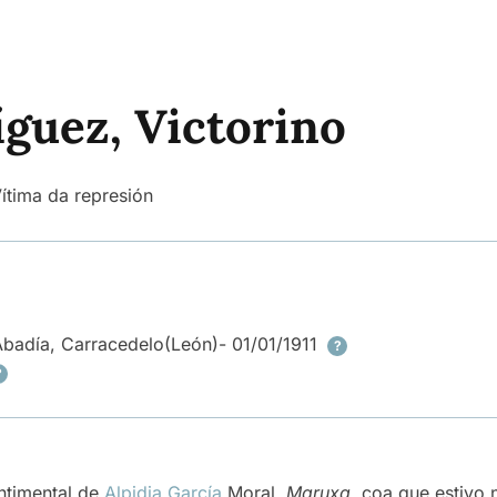
íguez, Victorino
ítima da represión
 Abadía, Carracedelo
(León)
- 01/01/1911
?
?
ntimental de
Alpidia García
Moral,
Maruxa
, coa que estivo