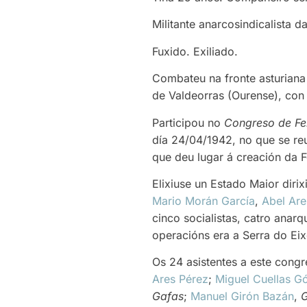
Militante anarcosindicalista d
Fuxido. Exiliado.
Combateu na fronte asturiana
de Valdeorras (Ourense), co
Participou no
Congreso de Fer
día 24/04/1942, no que se reun
que deu lugar á creación da F
Elixiuse un Estado Maior diri
Mario Morán García
,
Abel Are
cinco socialistas, catro anar
operacións era a Serra do Ei
Os 24 asistentes a este cong
Ares Pérez
;
Miguel Cuellas 
Gafas
;
Manuel Girón Bazán
,
G