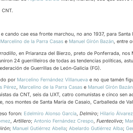
a CNT.
 e cando cae esa fronte marchou, no ano 1937, para Santa 
n
Marcelino de la Parra Casas
e
Manuel Girón Bazán
, entre o
radillo
, en Priaranza del Bierzo, preto de Ponferrada, nos
iron 24 guerrilleiros de todas as tendencias políticas, ast
ederación de Guerrillas de León-Galicia (FG).
xido por
Marcelino Fernández Villanueva
e no que tamén fi
s Pérez
,
Marcelino de la Parra Casas
e
Manuel Girón Bazán
quistas da CNT, seis da UXT, catro comunistas e cinco sen ad
xe, nos montes de Santa María de Casaio, Carballeda de Va
reso foron:
Edelmiro Alonso García
,
Delmiro
;
Hilario Álvar
Gómez
,
Artillero
;
Antonio Fernández Crespo
,
Fuenteoliva
;
Mar
irón
;
Manuel Gutiérrez Abella
;
Abelardo Gutiérrez Alba
;
Ge