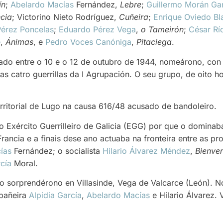
ín
;
Abelardo Macías
Fernández,
Lebre
;
Guillermo Morán Ga
cia
; Victorino Nieto Rodríguez,
Cuñeira
;
Enrique Oviedo Bl
érez Poncelas
;
Eduardo Pérez Vega
,
o Tameirón
;
César Rí
e
,
Ánimas
, e
Pedro Voces Canóniga
,
Pitaciega
.
ado entre o 10 e o 12 de outubro de 1944, nomeárono, co
as catro guerrillas da I Agrupación. O seu grupo, de oito h
erritorial de Lugo na causa 616/48 acusado de bandoleiro.
o Exército Guerrilleiro de Galicia (EGG) por que o domina
ancia e a finais dese ano actuaba na fronteira entre as pr
ías
Fernández; o socialista
Hilario Álvarez Méndez
,
Bienve
rcía
Moral.
o sorprendérono en Villasinde, Vega de Valcarce (León). 
pañeira
Alpidia García
,
Abelardo Macías
e Hilario Álvarez. 