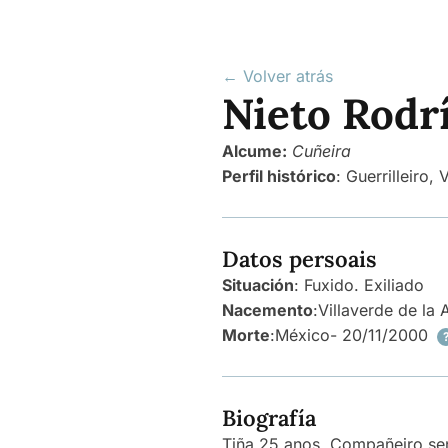
← Volver atrás
Nieto Rodr
Alcume:
Cuñeira
Perfil histórico
:
Guerrilleiro
,
V
Datos persoais
Situación
: Fuxido. Exiliado
Nacemento
:
Villaverde de la
Morte
:
México
- 20/11/2000
Biografía
Tiña 25 anos. Compañeiro se