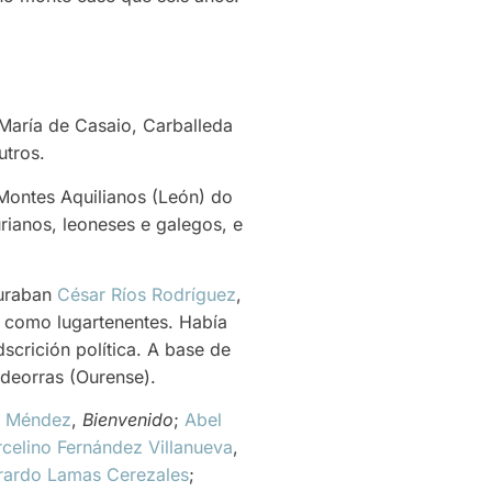
María de Casaio, Carballeda
utros.
 Montes Aquilianos (León) do
urianos, leoneses e galegos, e
guraban
César Ríos Rodríguez
,
como lugartenentes. Había
scrición política. A base de
ldeorras (Ourense).
ez Méndez
,
Bienvenido
;
Abel
celino Fernández Villanueva
,
rardo Lamas Cerezales
;