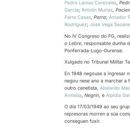
Pedro Lamas Cerezales
,
Pedr
García
;
Antolín Murias
,
Pacien
Parra Casas
,
Parra
;
Amador P
Rodríguez
;
José Vega Seoan
No IV Congreso do FG, realiz
o Lebre
, responsable dunha d
Ponferrada-Lugo-Ourense.
Xulgado no Tribunal Militar T
En 1948 negouse a ingresar n
negou nese ano a marchar a Fr
outro cenetista,
Abelardo Mac
Armada
,
Negrín
, e
Alpidia Ga
O día 17/03/1949 ao seu grup
represoras morren a súa com
conseguen fuxir.