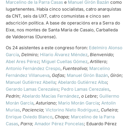
Marcelino de la Parra Casas
e
Manuel Girón Bazán
como
lugartenentes. Había cinco socialistas, catro anarquistas
da CNT, seis da UXT, catro comunistas e cinco sen
adscrición política. A base de operacións era a Serra do
Eixe, nos montes de Santa María de Casaio, Carballeda
de Valdeorras (Ourense).
Os 24 asistentes a este congreso foron:
Edelmiro Alonso
García
,
Delmiro
;
Hilario Álvarez Méndez
,
Bienvenido
;
Abel Ares Pérez
;
Miguel Cuellas Gómez
,
Artillero
;
Antonio Fernández Crespo
,
Fuenteoliva
;
Marcelino
Fernández Villanueva
,
Gafas
;
Manuel Girón Bazán
,
Girón
;
Manuel Gutiérrez Abella
;
Abelardo Gutiérrez Alba
;
Gerardo Lamas Cerezales
;
Pedro Lamas Cerezales
,
Pedrín
;
Abelardo Macías Fernández
,
o Lebre
;
Guillermo
Morán García
,
Asturiano
;
Mario Morán García
;
Antolín
Murias
,
Paciencia
;
Victorino Nieto Rodríguez
,
Cuñeira
;
Enrique Oviedo Blanco
,
Chapa
;
Marcelino de la Parra
Casas
,
Parra
;
Amador Pérez Poncelas
; Eduardo Pérez