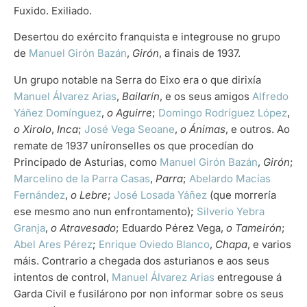
Fuxido. Exiliado.
Desertou do exército franquista e integrouse no grupo
de
Manuel Girón Bazán
,
Girón
, a finais de 1937.
Un grupo notable na Serra do Eixo era o que dirixía
Manuel Álvarez Arias
,
Bailarín
, e os seus amigos
Alfredo
Yáñez Domínguez
,
o Aguirre
;
Domingo Rodríguez López
,
o Xirolo
,
Inca
;
José Vega Seoane
,
o Ánimas
, e outros. Ao
remate de 1937 uníronselles os que procedían do
Principado de Asturias, como
Manuel Girón Bazán
,
Girón
;
Marcelino de la Parra Casas
,
Parra
;
Abelardo Macías
Fernández
,
o Lebre
;
José Losada Yáñez
(que morrería
ese mesmo ano nun enfrontamento);
Silverio Yebra
Granja
,
o Atravesado
; Eduardo Pérez Vega,
o Tameirón
;
Abel Ares Pérez
;
Enrique Oviedo Blanco
,
Chapa
, e varios
máis. Contrario a chegada dos asturianos e aos seus
intentos de control,
Manuel Álvarez Arias
entregouse á
Garda Civil e fusilárono por non informar sobre os seus