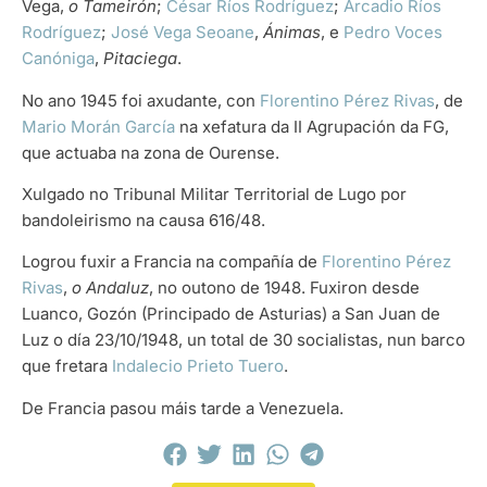
Vega,
o Tameirón
;
César Ríos Rodríguez
;
Arcadio Ríos
Rodríguez
;
José Vega Seoane
,
Ánimas
, e
Pedro Voces
Canóniga
,
Pitaciega
.
No ano 1945 foi axudante, con
Florentino Pérez Rivas
, de
Mario Morán García
na xefatura da II Agrupación da FG,
que actuaba na zona de Ourense.
Xulgado no Tribunal Militar Territorial de Lugo por
bandoleirismo na causa 616/48.
Logrou fuxir a Francia na compañía de
Florentino Pérez
Rivas
,
o Andaluz
, no outono de 1948. Fuxiron desde
Luanco, Gozón (Principado de Asturias) a San Juan de
Luz o día 23/10/1948, un total de 30 socialistas, nun barco
que fretara
Indalecio Prieto Tuero
.
De Francia pasou máis tarde a Venezuela.