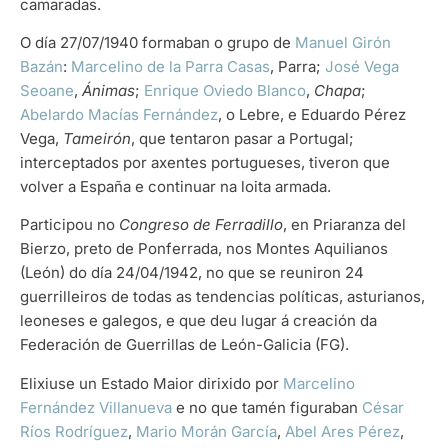
camaradas.
O día 27/07/1940 formaban o grupo de
Manuel Girón
Bazán
:
Marcelino de la Parra Casas
, Parra;
José Vega
Seoane
,
Ánimas
;
Enrique Oviedo Blanco
,
Chapa
;
Abelardo Macías Fernández
, o Lebre, e Eduardo Pérez
Vega,
Tameirón
, que tentaron pasar a Portugal;
interceptados por axentes portugueses, tiveron que
volver a España e continuar na loita armada.
Participou no
Congreso de Ferradillo
, en Priaranza del
Bierzo, preto de Ponferrada, nos Montes Aquilianos
(León) do día 24/04/1942, no que se reuniron 24
guerrilleiros de todas as tendencias políticas, asturianos,
leoneses e galegos, e que deu lugar á creación da
Federación de Guerrillas de León-Galicia (FG).
Elixiuse un Estado Maior dirixido por
Marcelino
Fernández Villanueva
e no que tamén figuraban
César
Ríos Rodríguez
,
Mario Morán García
,
Abel Ares Pérez
,