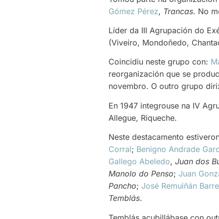
Gómez Pérez
,
Trancas
. No m
Líder da III Agrupación do Ex
(Viveiro, Mondoñedo, Chantad
Coincidiu neste grupo con:
Ma
reorganización que se produ
novembro. O outro grupo dir
En 1947 integrouse na IV Agr
Allegue, Riqueche.
Neste destacamento estiveron
Corral
;
Benigno Andrade Garc
Gallego Abeledo
,
Juan dos B
Manolo do Penso
;
Juan Gonzá
Pancho
;
José Remuiñán Barre
Temblás
.
Temblás acubillábase con out