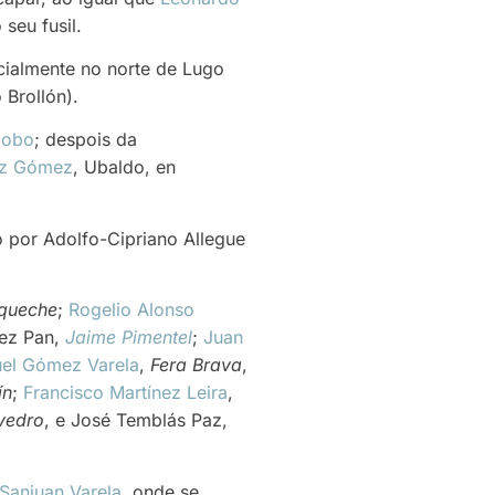
 seu fusil.
ecialmente no norte de Lugo
 Brollón).
Cobo
; despois da
ez Gómez
, Ubaldo, en
 por Adolfo-Cipriano Allegue
iqueche
;
Rogelio Alonso
ez Pan,
Jaime Pimentel
;
Juan
el Gómez Varela
,
Fera Brava
,
ín
;
Francisco Martínez Leira
,
vedro
, e José Temblás Paz,
Sanjuan Varela
, onde se