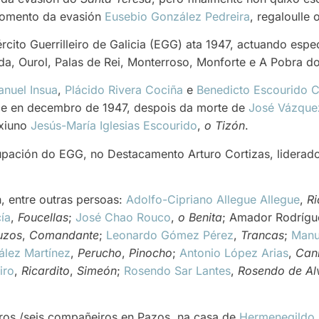
omento da evasión
Eusebio González Pedreira
, regaloulle o
ército Guerrilleiro de Galicia (EGG) ata 1947, actuando esp
a, Ourol, Palas de Rei, Monterroso, Monforte e A Pobra do
nuel Insua
,
Plácido Rivera Cociña
e
Benedicto Escourido 
ce en decembro de 1947, despois da morte de
José Vázqu
ixiuno
Jesús-María Iglesias Escourido
,
o Tizón
.
upación do EGG, no Destacamento Arturo Cortizas, liderado
, entre outras persoas:
Adolfo-Cipriano Allegue Allegue
,
R
ía
,
Foucellas
;
José Chao Rouco
,
o Benita
; Amador Rodrígu
uzos
,
Comandante
;
Leonardo Gómez Pérez
,
Trancas
;
Manu
lez Martínez
,
Perucho
,
Pinocho
;
Antonio López Arias
,
Can
iro
,
Ricardito
,
Simeón
;
Rosendo Sar Lantes
,
Rosendo de Al
ros /seis compañeiros en Pazos, na casa de
Hermenegildo 