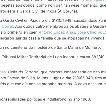
 pesetas aos donos; como non os tiñan nese momento, que
rrodeara a Garda Civil de Irixoa (A Coruña).
a Garda Civil en Pazos o día 31/10/1949, suicidándose xu
 Corral
. Aos outros catro membros xa os abatera a Garda C
ría o primeiro en caer,
Antonio López Arias
,
José Chao Rou
deixaron saír da casa á familia que se atopaban na vivenda.
n no cemiterio do mosteiro de Santa María de Monfero.
Tribunal Militar Territorial de Lugo incoou a causa 382/4
nas
,
Celia da Ferraría
, que morrera embarazada de oito me
nto Estevo de Silán, Muras (Lugo) o día 21/06/1949, tres 
lás
que ese día non se atopaba na zona. A cova descubrira
onsabilidades políticas e indultárono no ano 1960.