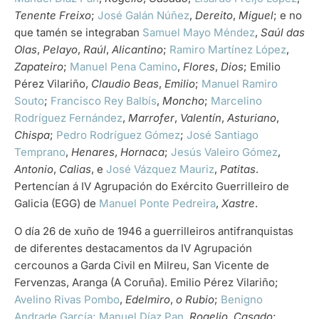
Tenente Freixo
;
José Galán Núñez
,
Dereito
,
Miguel
; e no
que tamén se integraban
Samuel Mayo Méndez
,
Saúl das
Olas
,
Pelayo
,
Raúl
,
Alicantino
;
Ramiro Martínez López
,
Zapateiro
;
Manuel Pena Camino
,
Flores
,
Dios
; Emilio
Pérez Vilariño,
Claudio Beas
,
Emilio
;
Manuel Ramiro
Souto
;
Francisco Rey Balbís
,
Moncho
;
Marcelino
Rodríguez Fernández
,
Marrofer
,
Valentín
,
Asturiano
,
Chispa
;
Pedro Rodríguez Gómez
;
José Santiago
Temprano
,
Henares
,
Hornaca
;
Jesús Valeiro Gómez
,
Antonio
,
Calias
, e
José Vázquez Mauriz
,
Patitas
.
Pertencían á IV Agrupación do Exército Guerrilleiro de
Galicia (EGG) de
Manuel Ponte Pedreira
,
Xastre
.
O día 26 de xuño de 1946 a guerrilleiros antifranquistas
de diferentes destacamentos da IV Agrupación
cercounos a Garda Civil en Milreu, San Vicente de
Fervenzas, Aranga (A Coruña). Emilio Pérez Vilariño;
Avelino Rivas Pombo
,
Edelmiro
,
o Rubio
;
Benigno
Andrade García;
Manuel Díaz Pan
,
Rogelio
,
Casado
;