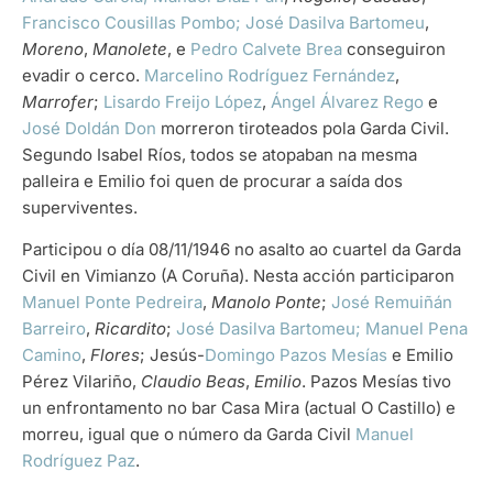
Francisco Cousillas Pombo;
José Dasilva Bartomeu
,
Moreno
,
Manolete
, e
Pedro Calvete Brea
conseguiron
evadir o cerco.
Marcelino Rodríguez Fernández
,
Marrofer
;
Lisardo Freijo López
,
Ángel Álvarez Rego
e
José Doldán Don
morreron tiroteados pola Garda Civil.
Segundo Isabel Ríos, todos se atopaban na mesma
palleira e Emilio foi quen de procurar a saída dos
superviventes.
Participou o día 08/11/1946 no asalto ao cuartel da Garda
Civil en Vimianzo (A Coruña). Nesta acción participaron
Manuel Ponte Pedreira
,
Manolo Ponte
;
José Remuiñán
Barreiro
,
Ricardito
;
José Dasilva Bartomeu;
Manuel Pena
Camino
,
Flores
; Jesús-
Domingo Pazos Mesías
e Emilio
Pérez Vilariño,
Claudio Beas
,
Emilio
. Pazos Mesías tivo
un enfrontamento no bar Casa Mira (actual O Castillo) e
morreu, igual que o número da Garda Civil
Manuel
Rodríguez Paz
.