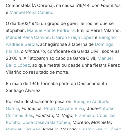
Compostela (A Coruña), na causa 516/44, con
Foucellas
e
Manuel Pena Camino
.
O día 15/03/1945 un grupo de guerrilleiros no que se
atopaban:
Manuel Ponte Pedreira
, Emilio Pérez Vilariño,
Manuel Pena Camino
,
Lisardo Freijo López
e
Benigno
Andrade García
, achegáronse á taberna de
Domingo
Fariña
,
o Mintireiro
, confidente da Garda Civil, sobre as
23:00 h. Alí atoparon ao cabo da Garda Civil,
Manuel
Bello López
, ao que metrallou desde unha fiestra Pérez
Vilariño co resultado de morte.
En maio de 1946 formaba parte do Destacamento
Santiago Álvarez.
Por este destacamento pasaron:
Benigno Andrade
García
,
Foucellas
;
Pedro Calvete Brea
; José-
Antonio
Cortiñas Blas
,
Fondista
,
M. Vega
;
Francisco Cousillas
Pombo
;
José Dasilva Bartomeu
,
Moreno
,
Manolete
;
Manuel Díaz Pan
,
Rogelio
,
Casado
;
Lisardo Freijo López
,