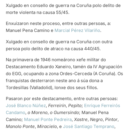
Xulgado en consello de guerra na Coruña polo delito de
morte violenta na causa 55/45.
Enxuizaron neste proceso, entre outras persoas, a:
Manuel Pena Camino e
Marcial Pérez Vilariño
.
Xulgado en consello de guerra na Coruña con outra
persoa polo delito de atraco na causa 440/45.
Na primavera de 1946 nomeárono xefe militar do
Destacamento Eduardo Xaneiro, tamén da IV Agrupación
do EGG, ocupando a zona Ordes-Cerceda (A Coruña). Os
franquistas desterraron neste ano á súa dona a
Tordesillas (Valladolid), lonxe dos seus fillos.
Pasaron por este destacamento, entre outras persoas:
José Blanco Núñez
,
Ferreirín
,
Pepito
;
Enrique Ferreirós
Candamo
,
o Moreno
,
o Gumersindo
; Manuel Pena
Camino;
Manuel Ponte Pedreira
,
Xastre
,
Negro
,
Pintor
,
Manolo Ponte
,
Miracielo
, e
José Santiago Temprano
,