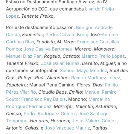
Estivo no Destacamento Santiago Álvarez, da IV
Agrupación do EGG, que comandaba
Lisardo Freijo
López
,
Tenente Freixo
.
Por este destacamento pasaron:
Benigno Andrade
García
,
Foucellas
;
Pedro Calvete Brea
; José-
Antonio
Cortiñas Blas
,
Fondista
,
M. Vega
;
Francisco Cousillas
Pombo
;
José Dasilva Bartomeu
,
Moreno
,
Manolete
;
Manuel Díaz Pan
,
Rogelio
,
Casado
;
Lisardo Freijo López
,
Tenente Freixo
;
José Galán Núñez
,
Dereito
,
Miguel
; e no
que tamén se integraban
Samuel Mayo Méndez
,
Saúl das
Olas
,
Pelayo
,
Raúl
,
Alicantino
;
Ramiro Martínez López
,
Zapateiro
; Manuel Pena Camino,
Flores
,
Dios
;
Emilio
Pérez Vilariño
,
Claudio Beas
,
Emilio
;
Manuel Ramiro
Souto
;
Francisco Rey Balbís
, Moncho;
Marcelino
Rodríguez Fernández
,
Marrofer
,
Valentín
,
Asturiano
,
Chispa
;
Pedro Rodríguez Gómez
;
José Santiago
Temprano
,
Henares
,
Hornaca
;
Jesús Valeiro Gómez
,
Antonio
,
Calias
, e
José Vázquez Mauriz
,
Patitas
.