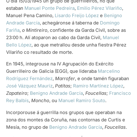
O día 15/03/1945 un grupo de guerrilleiros, no que
estaban
Manuel Ponte Pedreira
,
Emilio Pérez Vilariño
,
Manuel Pena Camino,
Lisardo Freijo López
e
Benigno
Andrade García
, achegáronse á taberna de
Domingo
Fariña
,
o Mintireiro
, confidente da Garda Civil, sobre as
23:00 h. Alí atoparon ao cabo da Garda Civil,
Manuel
Bello López
, ao que metrallou desde unha fiestra Pérez
Vilariño co resultado de morte.
En 1945, integrouse na IV Agrupación do Exército
Guerrilleiro de Galicia (EGG), que lideraba
Marcelino
Rodríguez Fernández
,
Marrofer
, e onde tamén figuraban
José Vázquez Mauriz
,
Patitas
;
Ramiro Martínez López
,
Zapateiro
;
Benigno Andrade García
,
Foucellas
;
Francisco
Rey Balbís
,
Moncho
, ou
Manuel Ramiro Souto
.
Incorporouse á guerrilla nos grupos que operaban na
zona dos montes da Coruña, nas contornas de Curtis e
Mesía, no grupo de
Benigno Andrade García
,
Foucellas
.