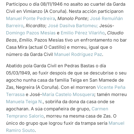
Participou o día 08/11/1946 no asalto ao cuartel da Garda
Civil en Vimianzo (A Coruña). Nesta acción participaron
Manuel Ponte Pedreira
,
Manolo Ponte
;
José Remuiñán
Barreiro
,
Ricardito
;
José Dasilva Bartomeu;
Jesús-
Domingo Pazos Mesías
e
Emilio Pérez Vilariño
,
Claudio
Beas
,
Emilio
. Pazos Mesías tivo un enfrontamento no bar
Casa Mira (actual O Castillo) e morreu, igual que o
número da Garda Civil
Manuel Rodríguez Paz
.
Abatido pola Garda Civil en Pedras Bastas o día
05/03/1949, ao fuxir despois de que se descubrise o seu
agocho nunha casa da familia Teiga en San Mamede de
Zas, Negreira (A Coruña). Con el morreron
Vicente Peña
Terrassa
e José-
María Castelo Mosquera
; tamén morreu
Manuela Teiga N.
, sobriña da dona da casa onde se
agocharan. A súa compañeira de grupo,
Carmen
Temprano Salorio
, morreu na mesma casa de Zas. O
único do grupo que logrou fuxir da trampa sería
Manuel
Ramiro Souto
.