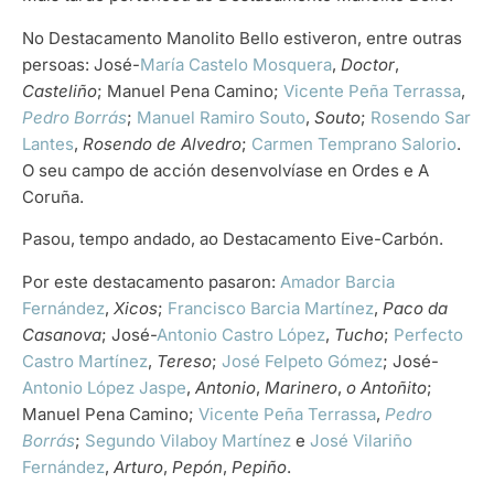
No Destacamento Manolito Bello estiveron, entre outras
persoas: José-
María Castelo Mosquera
,
Doctor
,
Casteliño
; Manuel Pena Camino;
Vicente Peña Terrassa
,
Pedro Borrás
;
Manuel Ramiro Souto
,
Souto
;
Rosendo Sar
Lantes
,
Rosendo de Alvedro
;
Carmen Temprano Salorio
.
O seu campo de acción desenvolvíase en Ordes e A
Coruña.
Pasou, tempo andado, ao Destacamento Eive-Carbón.
Por este destacamento pasaron:
Amador Barcia
Fernández
,
Xicos
;
Francisco Barcia Martínez
,
Paco da
Casanova
; José-
Antonio Castro López
,
Tucho
;
Perfecto
Castro Martínez
,
Tereso
;
José Felpeto Gómez
; José-
Antonio López Jaspe
,
Antonio
,
Marinero
,
o Antoñito
;
Manuel Pena Camino;
Vicente Peña Terrassa
,
Pedro
Borrás
;
Segundo Vilaboy Martínez
e
José Vilariño
Fernández
,
Arturo
,
Pepón
,
Pepiño
.