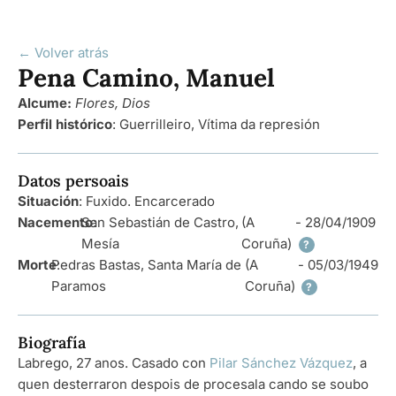
← Volver atrás
Pena Camino, Manuel
Alcume:
Flores, Dios
Perfil histórico
:
Guerrilleiro
,
Vítima da represión
Datos persoais
Situación
: Fuxido. Encarcerado
Nacemento
San Sebastián de Castro,
:
(A
- 28/04/1909
Mesía
Coruña)
?
Morte
Pedras Bastas, Santa María de
:
(A
- 05/03/1949
Paramos
Coruña)
?
Biografía
Labrego, 27 anos. Casado con
Pilar Sánchez Vázquez
, a
quen desterraron despois de procesala cando se soubo