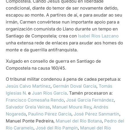
Compostela. Cando Jesús quedou en liberdade
condicional, diante do temor de ser novamente detido,
escapou ao monte. A partires de aí, e para axudar ao seu
irmán, Carmen convértese nun importante apoio para a
organización comunista do Llano durante un tempo en
Santiago de Compostela; crea con
Isabel Ríos Lazcano
unha extensa rede de enlaces para axudar aos homes do
monte e da guerrilla antifranquista.
Xulgado en consello de guerra en Santiago de
Compostela na causa 160/45.
O tribunal militar condenou á pena de cadea perpetua a:
Jesús Calvo Martínez
,
Germán Doval García
,
Tomás
Iglesias N.
e
Juan Ríos García
. Tamén procesaron a:
Francisco Comesaña Rendo
,
José García Fernández
,
Salvador Grela Veiras
,
Manuel Moure Rey
,
Andrés
Nogareda
,
Paulino Pérez García
,
José Pérez Sanmartín
,
Manuel Ponte Pedreira,
Manuel del Río Botana
,
Pedro del
Río Caramelo
,
José del Río Pampín
,
Manuel del Río