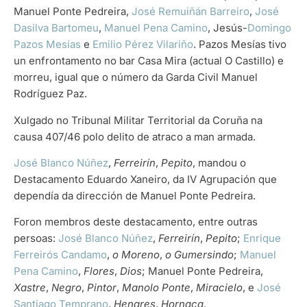
Manuel Ponte Pedreira,
José Remuiñán Barreiro
,
José
Dasilva Bartomeu
,
Manuel Pena Camino
, Jesús-
Domingo
Pazos Mesías
e
Emilio Pérez Vilariño
. Pazos Mesías tivo
un enfrontamento no bar Casa Mira (actual O Castillo) e
morreu, igual que o número da Garda Civil Manuel
Rodríguez Paz.
Xulgado no Tribunal Militar Territorial da Coruña na
causa 407/46 polo delito de atraco a man armada.
José Blanco Núñez
,
Ferreirín
,
Pepito
, mandou o
Destacamento Eduardo Xaneiro, da IV Agrupación que
dependía da dirección de Manuel Ponte Pedreira.
Foron membros deste destacamento, entre outras
persoas:
José Blanco Núñez
,
Ferreirín
,
Pepito
;
Enrique
Ferreirós Candamo
,
o Moreno
,
o Gumersindo
;
Manuel
Pena Camino
,
Flores
,
Dios
; Manuel Ponte Pedreira,
Xastre
,
Negro
,
Pintor
,
Manolo Ponte
,
Miracielo
, e
José
Santiago Temprano
,
Henares
,
Hornaca
.