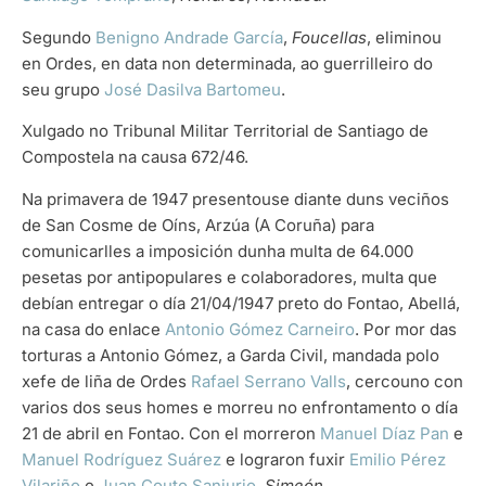
Segundo
Benigno Andrade García
,
Foucellas
, eliminou
en Ordes, en data non determinada, ao guerrilleiro do
seu grupo
José Dasilva Bartomeu
.
Xulgado no Tribunal Militar Territorial de Santiago de
Compostela na causa 672/46.
Na primavera de 1947 presentouse diante duns veciños
de San Cosme de Oíns, Arzúa (A Coruña) para
comunicarlles a imposición dunha multa de 64.000
pesetas por antipopulares e colaboradores, multa que
debían entregar o día 21/04/1947 preto do Fontao, Abellá,
na casa do enlace
Antonio Gómez Carneiro
. Por mor das
torturas a Antonio Gómez, a Garda Civil, mandada polo
xefe de liña de Ordes
Rafael Serrano Valls
, cercouno con
varios dos seus homes e morreu no enfrontamento o día
21 de abril en Fontao. Con el morreron
Manuel Díaz Pan
e
Manuel Rodríguez Suárez
e lograron fuxir
Emilio Pérez
Vilariño
e
Juan Couto Sanjurjo
,
Simeón
.