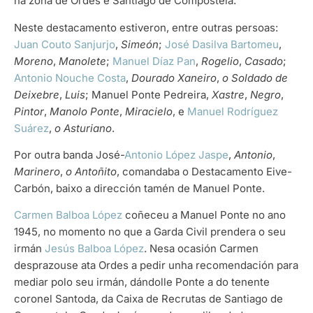
na zona de Ordes e Santiago de Compostela.
Neste destacamento estiveron, entre outras persoas:
Juan Couto Sanjurjo
,
Simeón
;
José Dasilva Bartomeu
,
Moreno
,
Manolete
;
Manuel Díaz Pan
,
Rogelio
,
Casado
;
Antonio Nouche Costa
,
Dourado Xaneiro
,
o Soldado de
Deixebre
,
Luis
; Manuel Ponte Pedreira,
Xastre
,
Negro
,
Pintor
,
Manolo Ponte
,
Miracielo
, e
Manuel Rodríguez
Suárez
,
o Asturiano
.
Por outra banda José-
Antonio López Jaspe
,
Antonio
,
Marinero
,
o Antoñito
, comandaba o Destacamento Eive-
Carbón, baixo a dirección tamén de Manuel Ponte.
Carmen Balboa López
coñeceu a Manuel Ponte no ano
1945, no momento no que a Garda Civil prendera o seu
irmán
Jesús Balboa López
. Nesa ocasión Carmen
desprazouse ata Ordes a pedir unha recomendación para
mediar polo seu irmán, dándolle Ponte a do tenente
coronel Santoda, da Caixa de Recrutas de Santiago de