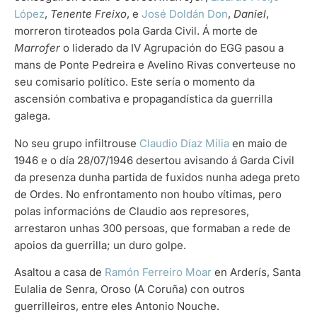
López
,
Tenente Freixo
, e
José Doldán Don
,
Daniel
,
morreron tiroteados pola Garda Civil. Á morte de
Marrofer
o liderado da IV Agrupación do EGG pasou a
mans de Ponte Pedreira e Avelino Rivas converteuse no
seu comisario político. Este sería o momento da
ascensión combativa e propagandística da guerrilla
galega.
No seu grupo infiltrouse
Claudio Díaz Milia
en maio de
1946 e o día 28/07/1946 desertou avisando á Garda Civil
da presenza dunha partida de fuxidos nunha adega preto
de Ordes. No enfrontamento non houbo vítimas, pero
polas informacións de Claudio aos represores,
arrestaron unhas 300 persoas, que formaban a rede de
apoios da guerrilla; un duro golpe.
Asaltou a casa de
Ramón Ferreiro Moar
en Arderís, Santa
Eulalia de Senra, Oroso (A Coruña) con outros
guerrilleiros, entre eles Antonio Nouche.