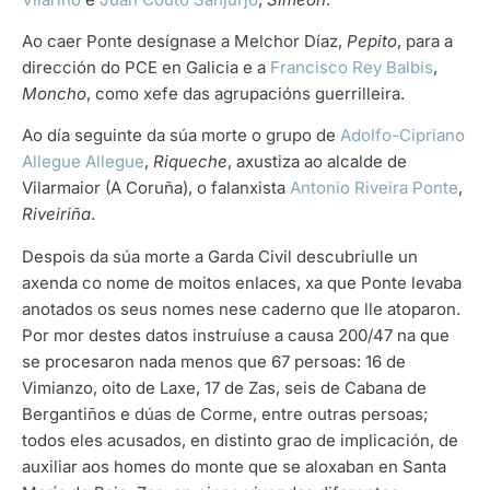
Ao caer Ponte desígnase a Melchor Díaz,
Pepito
, para a
dirección do PCE en Galicia e a
Francisco Rey Balbís
,
Moncho
, como xefe das agrupacións guerrilleira.
Ao día seguinte da súa morte o grupo de
Adolfo-Cipriano
Allegue Allegue
,
Riqueche
, axustiza ao alcalde de
Vilarmaior (A Coruña), o falanxista
Antonio Riveira Ponte
,
Riveiriña
.
Despois da súa morte a Garda Civil descubriulle un
axenda co nome de moitos enlaces, xa que Ponte levaba
anotados os seus nomes nese caderno que lle atoparon.
Por mor destes datos instruíuse a causa 200/47 na que
se procesaron nada menos que 67 persoas: 16 de
Vimianzo, oito de Laxe, 17 de Zas, seis de Cabana de
Bergantiños e dúas de Corme, entre outras persoas;
todos eles acusados, en distinto grao de implicación, de
auxiliar aos homes do monte que se aloxaban en Santa