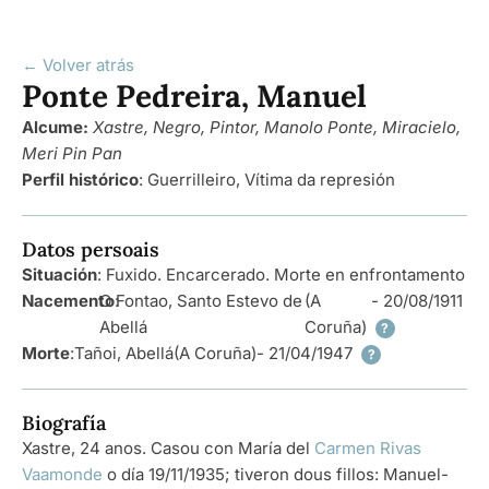
← Volver atrás
Ponte Pedreira, Manuel
Alcume:
Xastre, Negro, Pintor, Manolo Ponte, Miracielo,
Meri Pin Pan
Perfil histórico
:
Guerrilleiro
,
Vítima da represión
Datos persoais
Situación
: Fuxido. Encarcerado. Morte en enfrontamento
Nacemento
O Fontao, Santo Estevo de
:
(A
- 20/08/1911
Abellá
Coruña)
?
Morte
:
Tañoi, Abellá
(A Coruña)
- 21/04/1947
?
Biografía
Xastre, 24 anos. Casou con María del
Carmen Rivas
Vaamonde
o día 19/11/1935; tiveron dous fillos: Manuel-