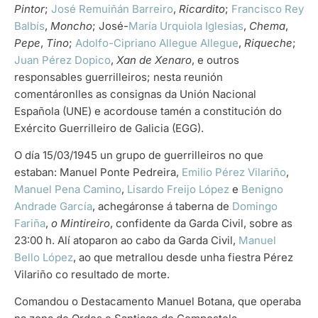
Pintor
;
José Remuiñán Barreiro
,
Ricardito
;
Francisco Rey
Balbís
,
Moncho
; José-
María Urquiola Iglesias
,
Chema
,
Pepe
,
Tino
;
Adolfo-Cipriano Allegue Allegue
,
Riqueche
;
Juan Pérez Dopico
,
Xan de Xenaro
, e outros
responsables guerrilleiros; nesta reunión
comentáronlles as consignas da Unión Nacional
Española (UNE) e acordouse tamén a constitución do
Exército Guerrilleiro de Galicia (EGG).
O día 15/03/1945 un grupo de guerrilleiros no que
estaban: Manuel Ponte Pedreira,
Emilio Pérez Vilariño
,
Manuel Pena Camino
,
Lisardo Freijo López
e
Benigno
Andrade García
, achegáronse á taberna de
Domingo
Fariña
,
o Mintireiro
, confidente da Garda Civil, sobre as
23:00 h. Alí atoparon ao cabo da Garda Civil,
Manuel
Bello López
, ao que metrallou desde unha fiestra Pérez
Vilariño co resultado de morte.
Comandou o Destacamento Manuel Botana, que operaba