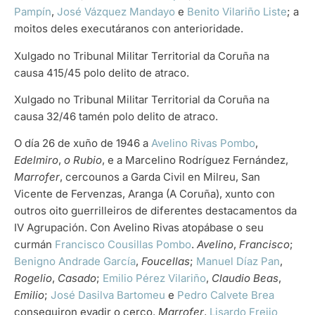
Pampín
,
José Vázquez Mandayo
e
Benito Vilariño Liste
; a
moitos deles executáranos con anterioridade.
Xulgado no Tribunal Militar Territorial da Coruña na
causa 415/45 polo delito de atraco.
Xulgado no Tribunal Militar Territorial da Coruña na
causa 32/46 tamén polo delito de atraco.
O día 26 de xuño de 1946 a
Avelino Rivas Pombo
,
Edelmiro
,
o Rubio
, e a Marcelino Rodríguez Fernández,
Marrofer
, cercounos a Garda Civil en Milreu, San
Vicente de Fervenzas, Aranga (A Coruña), xunto con
outros oito guerrilleiros de diferentes destacamentos da
IV Agrupación. Con Avelino Rivas atopábase o seu
curmán
Francisco Cousillas Pombo
.
Avelino
,
Francisco
;
Benigno Andrade García
,
Foucellas
;
Manuel Díaz Pan
,
Rogelio
,
Casado
;
Emilio Pérez Vilariño
,
Claudio Beas
,
Emilio
;
José Dasilva Bartomeu
e
Pedro Calvete Brea
conseguiron evadir o cerco.
Marrofer
,
Lisardo Freijo